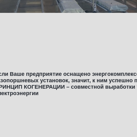
сли Ваше предприятие оснащено энергокомплекс
азопоршневых установок, значит, к ним успешно
РИНЦИП КОГЕНЕРАЦИИ – совместной выработки 
лектроэнергии