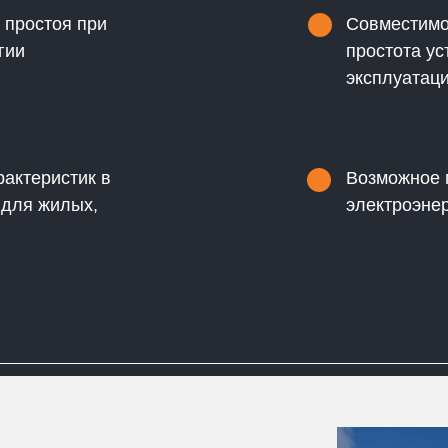
 простоя при
Совместимо
гии
простота ус
эксплуатац
актеристик в
Возможное 
 для жилых,
электроэне