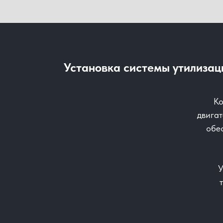
Установка системы утилизац
Ко
двигат
обес
У