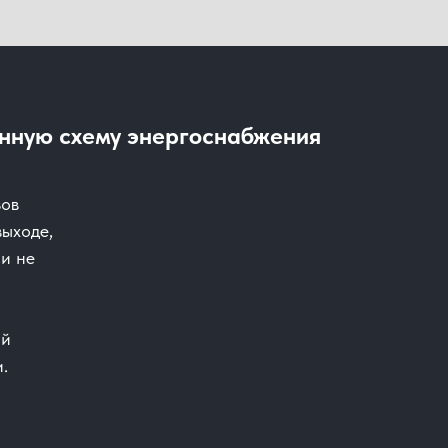
онную схему энергоснабжения
зов
выходе,
 и не
ой
.