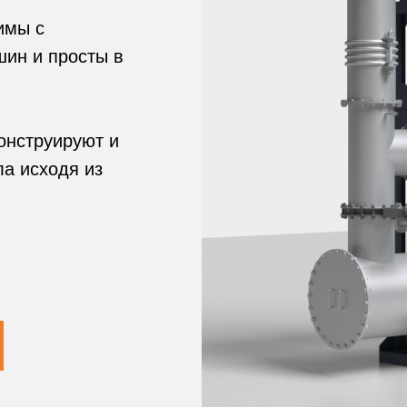
имы с
ин и просты в
онструируют и
ла исходя из