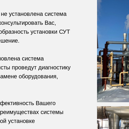
 не установлена система
консультировать Вас,
образность установки СУТ
ешение.
новлена система
исты проведут диагностику
замене оборудования,
ффективность Вашего
 преимуществах системы
ой установке