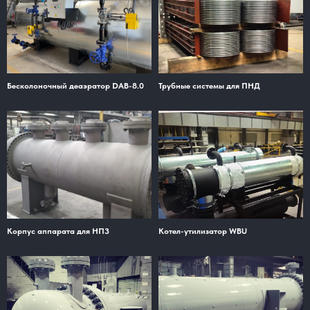
Бесколоночный деаэратор DAB-8.0
Трубные системы для ПНД
Корпус аппарата для НПЗ
Котел-утилизатор WBU