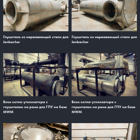
Глушитель из нержавеющей стали для
Глушитель из нержавеющей стали для
Jenbacher
Jenbacher
Блок котла-утилизатора с
Блок котла-утилизатора с
глушителем на раме для ГПУ на базе
глушителем на раме для ГПУ на базе
MWM
MWM