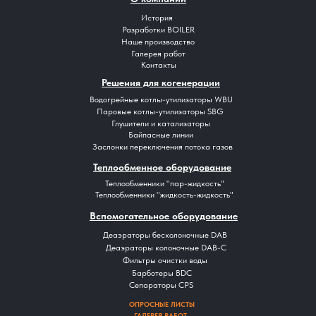
История
Разработки BOILER
Наше производство
Галерея работ
Контакты
Решения для когенерации
Водогрейные котлы-утилизаторы WBU
Паровые котлы-утилизаторы SBG
Глушители и катализаторы
Байпасные линии
Заслонки переключения потока газов
Теплообменное оборудование
Теплообменники "пар-жидкость"
Теплообменники "жидкость-жидкость"
Вспомогательное оборудование
Деаэраторы бесколоночные DAB
Деаэраторы колоночные DAB-C
Фильтры очистки воды
Барботеры BDC
Сепараторы CPS
ОПРОСНЫЕ ЛИСТЫ
ГАЛЕРЕЯ РАБОТ