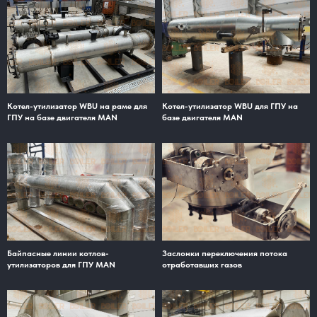
Котел-утилизатор WBU на раме для
Котел-утилизатор WBU для ГПУ на
ГПУ на базе двигателя MAN
базе двигателя MAN
Байпасные линии котлов-
Заслонки переключения потока
утилизаторов для ГПУ MAN
отработавших газов