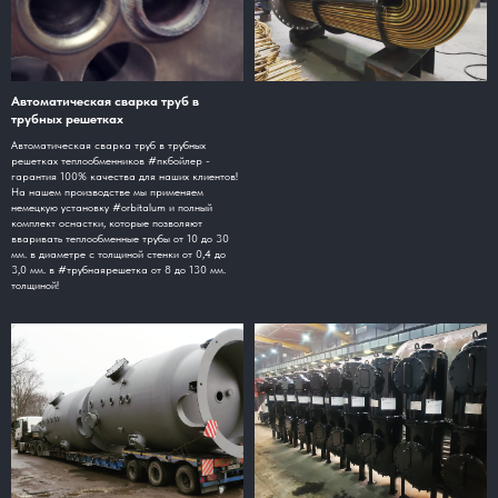
Автоматическая сварка труб в
трубных решетках
Автоматическая сварка труб в трубных
решетках теплообменников #пкбойлер -
гарантия 100% качества для наших клиентов!
На нашем производстве мы применяем
немецкую установку #orbitalum и полный
комплект оснастки, которые позволяют
вваривать теплообменные трубы от 10 до 30
мм. в диаметре с толщиной стенки от 0,4 до
3,0 мм. в #трубнаярешетка от 8 до 130 мм.
толщиной!