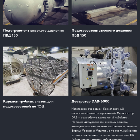
Подогреватель высокого давления
Подогреватель высокого давления
ПВД 150
ПВД 150
Каркасы трубных систем для
Деаэратор DAB-6000
подогревателей на ТЭЦ
Изготовлен очередной бесколоночный
полностью автоматизированный #деаэратор
DAB - разработка компании #пкбойлер .
Наличие двухуровневой системы защиты,
немецкие исполнительные механизны и датчики
фирмы #sauter и #auma , а также умный шкаф
управления делают решение от компании ПК
Бойлер единственным действительно