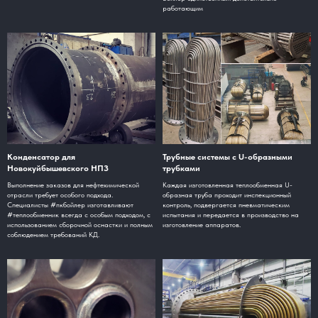
работающим
Конденсатор для
Трубные системы с U-образными
Новокуйбышевского НПЗ
трубками
Выполнение заказов для нефтехимической
Каждая изготовленная теплообменная U-
отрасли требует особого подхода.
образная труба проходит инспекционный
Специалисты #пкбойлер изготавливают
контроль, подвергается пневматическим
#теплообменник всегда с особым подходом, с
испытания и передается в производство на
использованием сборочной оснастки и полным
изготовление аппаратов.
соблюдением требований КД.