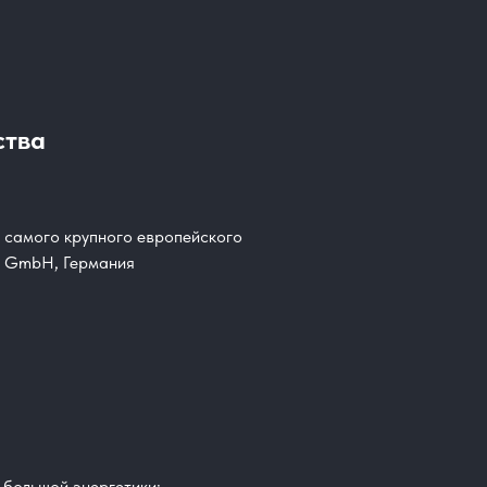
ства
 самого крупного европейского
. GmbH, Германия
 большой энергетики: