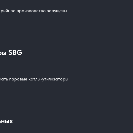
серийное производство запущены
ры SBG
кать паровые котлы-утилизаторы
ьных