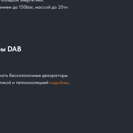
нием до 150bar, массой до 20тн
ры DAB
скать бесколоночные деаэраторы
тикой и теплоизоляцией
подробнее...