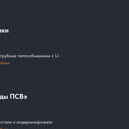
ики
трубные теплообменники с U-
обнее..
оды ПСВэ
отали и модернизировали