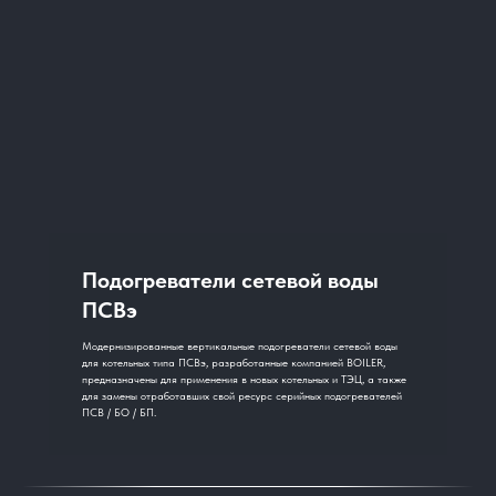
Подогреватели сетевой воды
ПСВэ
Модернизированные вертикальные подогреватели сетевой воды
для котельных типа ПСВэ, разработанные компанией BOILER,
предназначены для применения в новых котельных и ТЭЦ, а также
для замены отработавших свой ресурс серийных подогревателей
ПСВ / БО / БП.