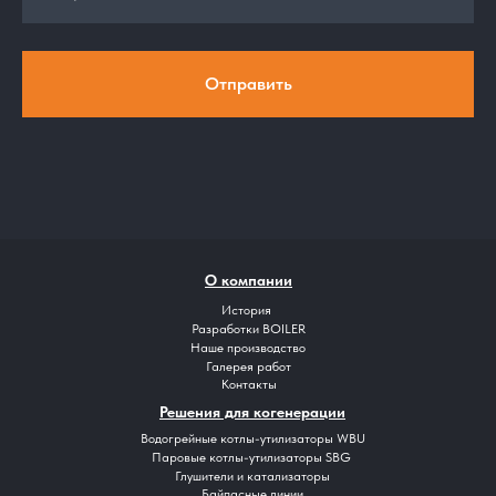
Отправить
О компании
История
Разработки BOILER
Наше производство
Галерея работ
Контакты
Решения для когенерации
Водогрейные котлы-утилизаторы WBU
Паровые котлы-утилизаторы SBG
Глушители и катализаторы
Байпасные линии