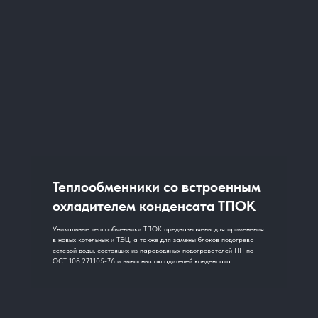
Теплообменники со встроенным
охладителем конденсата ТПОК
Уникальные теплообменники ТПОК предназначены для применения
в новых котельных и ТЭЦ, а также для замены блоков подогрева
сетевой воды, состоящих из пароводяных подогревателей ПП по
ОСТ 108.271.105-76 и выносных охладителей конденсата