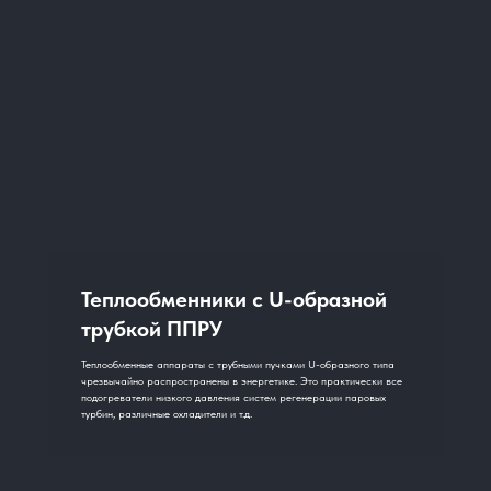
Теплообменники с U-образной
трубкой ППРУ
Теплообменные аппараты с трубными пучками U-образного типа
чрезвычайно распространены в энергетике. Это практически все
подогреватели низкого давления систем регенерации паровых
турбин, различные охладители и т.д.