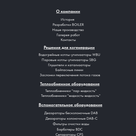
О компании
История
Разработки BOILER
Наше производство
Галерея работ
Контакты
Решения для когенерации
Водогрейные котлы-утилизаторы WBU
Паровые котлы-утилизаторы SBG
Глушители и катализаторы
Байпасные линии
Заслонки переключения потока газов
Теплообменное оборудование
Теплообменники "пар-жидкость"
Теплообменники "жидкость-жидкость"
Вспомогательное оборудование
Деаэраторы бесколоночные DAB
Деаэраторы колоночные DAB-C
Фильтры очистки воды
Барботеры BDC
Сепараторы CPS