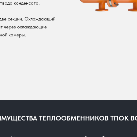
отвода конденсата.
две секции. Охлаждающий
ит через охлаждающие
яной камеры.
ИМУЩЕСТВА ТЕПЛООБМЕННИКОВ ТПОК BO